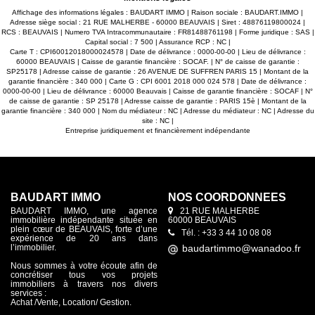
Affichage des informations légales : BAUDART IMMO | Raison sociale : BAUDART.IMMO |
Adresse siège social : 21 RUE MALHERBE - 60000 BEAUVAIS | Siret : 48876119800024 |
RCS : BEAUVAIS | Numero TVA Intracommunautaire : FR81488761198 | Forme juridique : SAS |
Capital social : 7 500 | Assurance RCP : NC |
Carte T : CPI60012018000024578 | Date de délivrance : 0000-00-00 | Lieu de délivrance :
60000 BEAUVAIS | Caisse de garantie financière : SOCAF. | N° de caisse de garantie :
SP25178 | Adresse caisse de garantie : 26 AVENUE DE SUFFREN PARIS 15 | Montant de la
garantie financière : 340 000 | Carte G : CPI 6001 2018 000 024 578 | Date de délivrance :
0000-00-00 | Lieu de délivrance : 60000 Beauvais | Caisse de garantie financière : SOCAF | N°
de caisse de garantie : SP 25178 | Adresse caisse de garantie : PARIS 15è | Montant de la
garantie financière : 340 000 | Nom du médiateur : NC | Adresse du médiateur : NC | Adresse du
site : NC |
Entreprise juridiquement et financièrement indépendante
BAUDART IMMO
NOS COORDONNÉES
BAUDART IMMO, une agence
21 RUE MALHERBE
immobilière indépendante située en
60000 BEAUVAIS
plein cœur de BEAUVAIS, forte d’une
Tél. : +33 3 44 10 08 08
expérience de 20 ans dans
l’immobilier.
Nous sommes à votre écoute afin de
concrétiser tous vos projets
immobiliers à travers nos divers
services :
Achat /Vente, Location/ Gestion.