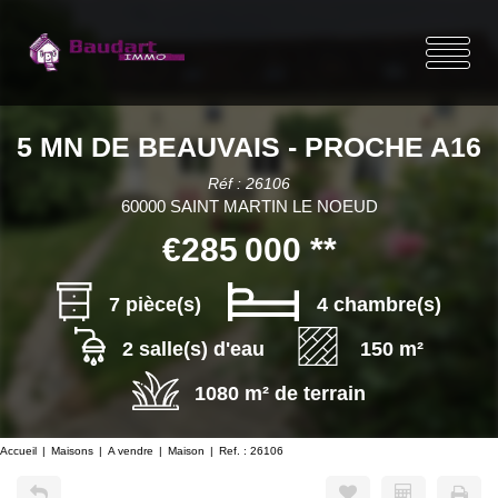
5 MN DE BEAUVAIS - PROCHE A16
Réf : 26106
60000 SAINT MARTIN LE NOEUD
€285 000
**
7 pièce(s)
4 chambre(s)
2 salle(s) d'eau
150 m²
1080 m² de terrain
Accueil
Maisons
A vendre
Maison
Ref. : 26106