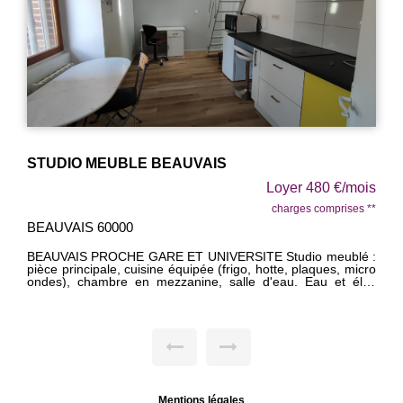
F4 BEAUVAIS - 4 pièce(s) - 78 m2
Loyer 689 €/mois
charges comprises **
BEAUVAIS 60000
BEAUVAIS PROCHE GARE ~F4 de 70m² : séjour, salon,
cuisine aménagée, SdB, 2 chbres. Cave. Chauffage compris
dans les charges Libre LE 10/09/2026
Mentions légales