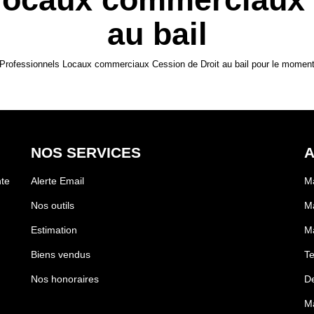
au bail
Professionnels Locaux commerciaux Cession de Droit au bail pour le moment , 
NOS SERVICES
A
te
Alerte Email
Ma
Nos outils
Ma
Estimation
M
Biens vendus
Te
Nos honoraires
De
Ma