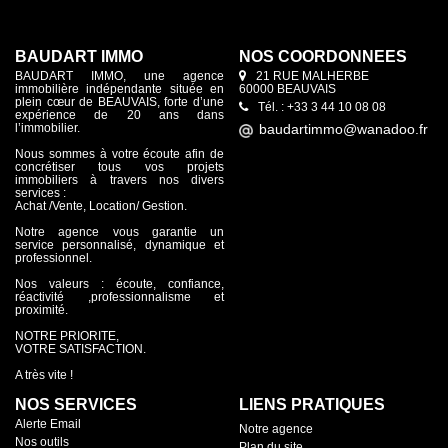
BAUDART IMMO
NOS COORDONNÉES
BAUDART IMMO, une agence
21 RUE MALHERBE
immobilière indépendante située en
60000 BEAUVAIS
plein cœur de BEAUVAIS, forte d’une
Tél. : +33 3 44 10 08 08
expérience de 20 ans dans
l’immobilier.
Nous sommes à votre écoute afin de
concrétiser tous vos projets
immobiliers à travers nos divers
services :
Achat /Vente, Location/ Gestion.
Notre agence vous garantie un
service personnalisé, dynamique et
professionnel.
Nos valeurs : écoute, confiance,
réactivité ,professionnalisme et
proximité.
NOTRE PRIORITE,
VOTRE SATISFACTION.
A très vite !
NOS SERVICES
LIENS PRATIQUES
Alerte Email
Notre agence
Nos outils
Plan du site