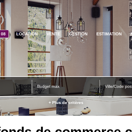
 08
LOCATION
VENTE
GESTION
ESTIMATION
Ville/Code pos
+ Plus de critères
 fonds de commerce 