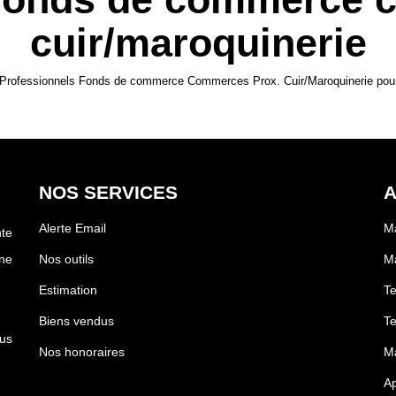
cuir/maroquinerie
 Professionnels Fonds de commerce Commerces Prox. Cuir/Maroquinerie pour l
NOS SERVICES
A
Alerte Email
M
te
ne
Nos outils
Ma
Estimation
Te
Biens vendus
Te
us
Nos honoraires
Ma
Ap