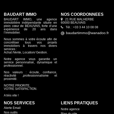
BAUDART IMMO
NOS COORDONNÉES
BAUDART IMMO, une agence
21 RUE MALHERBE
immobilière indépendante située en
60000 BEAUVAIS
plein cœur de BEAUVAIS, forte d’une
Tél. : +33 3 44 10 08 08
expérience de 20 ans dans
l’immobilier.
Nous sommes à votre écoute afin de
concrétiser tous vos projets
immobiliers à travers nos divers
services :
Achat /Vente, Location/ Gestion.
Notre agence vous garantie un
service personnalisé, dynamique et
professionnel.
Nos valeurs : écoute, confiance,
réactivité ,professionnalisme et
proximité.
NOTRE PRIORITE,
VOTRE SATISFACTION.
A très vite !
NOS SERVICES
LIENS PRATIQUES
Alerte Email
Notre agence
Nos outils
Plan du site