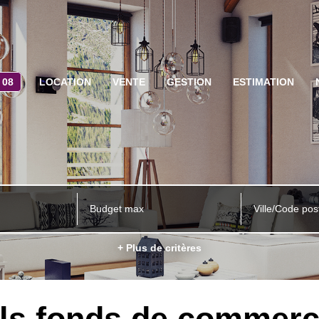
 08
LOCATION
VENTE
GESTION
ESTIMATION
Ville/Code pos
+ Plus de critères
ls fonds de commerce