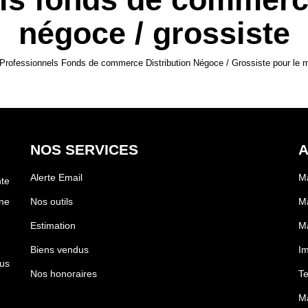
négoce / grossiste
Professionnels Fonds de commerce Distribution Négoce / Grossiste pour le mo
NOS SERVICES
A
Alerte Email
Ma
te
ne
Nos outils
Ma
Estimation
Ma
Biens vendus
Im
us
Nos honoraires
Te
Ma