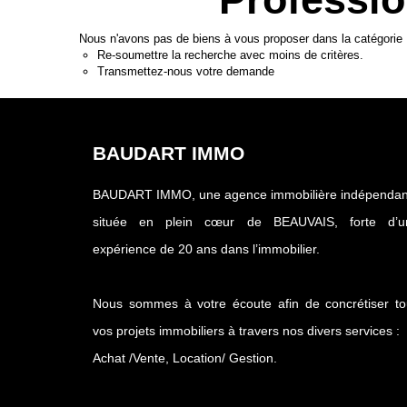
Nous n'avons pas de biens à vous proposer dans la catégorie 
Re-soumettre la recherche avec moins de critères.
Transmettez-nous votre demande
BAUDART IMMO
BAUDART IMMO, une agence immobilière indépendan
située en plein cœur de BEAUVAIS, forte d’u
expérience de 20 ans dans l’immobilier.
Nous sommes à votre écoute afin de concrétiser to
vos projets immobiliers à travers nos divers services :
Achat /Vente, Location/ Gestion.