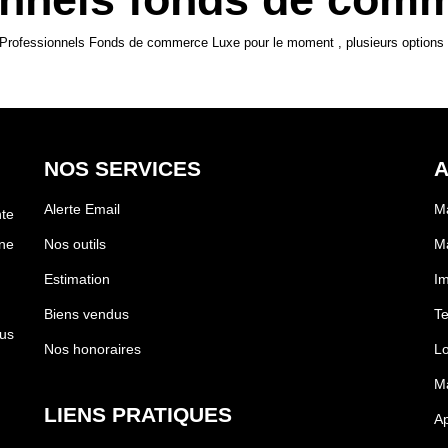
Professionnels Fonds de commerce Luxe pour le moment , plusieurs options s
NOS SERVICES
A
Alerte Email
Ma
te
ne
Nos outils
Ma
Estimation
Im
Biens vendus
Te
us
Nos honoraires
Lo
Ma
LIENS PRATIQUES
Ap