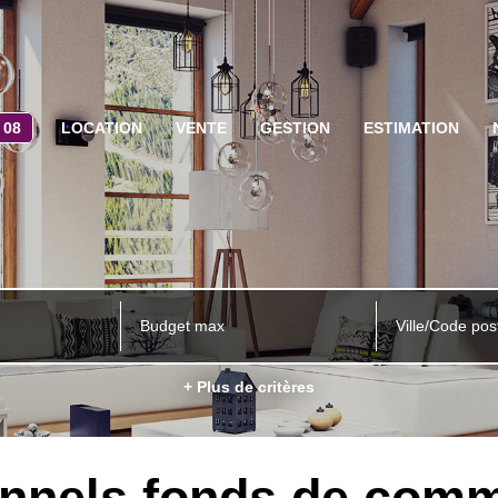
 08
LOCATION
VENTE
GESTION
ESTIMATION
Ville/Code pos
+ Plus de critères
onnels fonds de comm