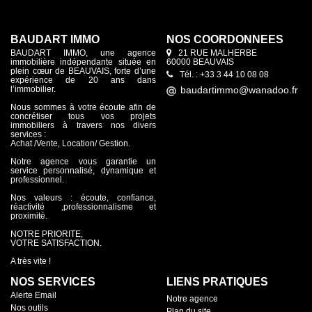
BAUDART IMMO
NOS COORDONNÉES
BAUDART IMMO, une agence
21 RUE MALHERBE
immobilière indépendante située en
60000 BEAUVAIS
plein cœur de BEAUVAIS, forte d’une
Tél. : +33 3 44 10 08 08
expérience de 20 ans dans
l’immobilier.
Nous sommes à votre écoute afin de
concrétiser tous vos projets
immobiliers à travers nos divers
services :
Achat /Vente, Location/ Gestion.
Notre agence vous garantie un
service personnalisé, dynamique et
professionnel.
Nos valeurs : écoute, confiance,
réactivité ,professionnalisme et
proximité.
NOTRE PRIORITE,
VOTRE SATISFACTION.
A très vite !
NOS SERVICES
LIENS PRATIQUES
Alerte Email
Notre agence
Nos outils
Plan du site