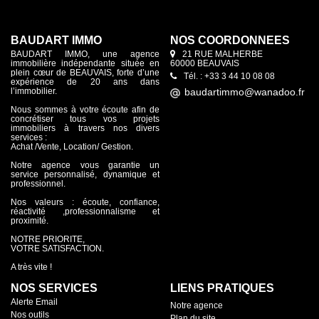
BAUDART IMMO
NOS COORDONNÉES
BAUDART IMMO, une agence
21 RUE MALHERBE
immobilière indépendante située en
60000 BEAUVAIS
plein cœur de BEAUVAIS, forte d’une
Tél. : +33 3 44 10 08 08
expérience de 20 ans dans
l’immobilier.
Nous sommes à votre écoute afin de
concrétiser tous vos projets
immobiliers à travers nos divers
services :
Achat /Vente, Location/ Gestion.
Notre agence vous garantie un
service personnalisé, dynamique et
professionnel.
Nos valeurs : écoute, confiance,
réactivité ,professionnalisme et
proximité.
NOTRE PRIORITE,
VOTRE SATISFACTION.
A très vite !
NOS SERVICES
LIENS PRATIQUES
Alerte Email
Notre agence
Nos outils
Plan du site