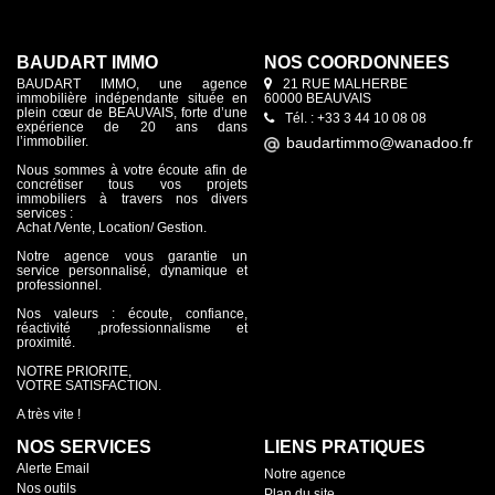
BAUDART IMMO
NOS COORDONNÉES
BAUDART IMMO, une agence
21 RUE MALHERBE
immobilière indépendante située en
60000 BEAUVAIS
plein cœur de BEAUVAIS, forte d’une
Tél. : +33 3 44 10 08 08
expérience de 20 ans dans
l’immobilier.
Nous sommes à votre écoute afin de
concrétiser tous vos projets
immobiliers à travers nos divers
services :
Achat /Vente, Location/ Gestion.
Notre agence vous garantie un
service personnalisé, dynamique et
professionnel.
Nos valeurs : écoute, confiance,
réactivité ,professionnalisme et
proximité.
NOTRE PRIORITE,
VOTRE SATISFACTION.
A très vite !
NOS SERVICES
LIENS PRATIQUES
Alerte Email
Notre agence
Nos outils
Plan du site