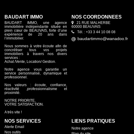
BAUDART IMMO
NOS COORDONNÉES
BAUDART IMMO, une agence
21 RUE MALHERBE
immobilière indépendante située en
60000 BEAUVAIS
plein cœur de BEAUVAIS, forte d’une
Tél. : +33 3 44 10 08 08
expérience de 20 ans dans
l’immobilier.
Nous sommes à votre écoute afin de
concrétiser tous vos projets
immobiliers à travers nos divers
services :
Achat /Vente, Location/ Gestion.
Notre agence vous garantie un
service personnalisé, dynamique et
professionnel.
Nos valeurs : écoute, confiance,
réactivité ,professionnalisme et
proximité.
NOTRE PRIORITE,
VOTRE SATISFACTION.
A très vite !
NOS SERVICES
LIENS PRATIQUES
Alerte Email
Notre agence
Nos outils
Plan du site