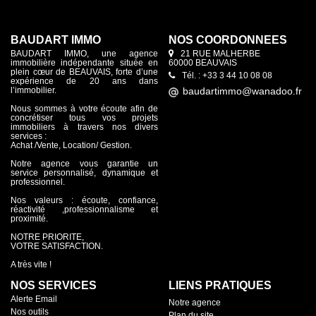
BAUDART IMMO
NOS COORDONNÉES
BAUDART IMMO, une agence
21 RUE MALHERBE
immobilière indépendante située en
60000 BEAUVAIS
plein cœur de BEAUVAIS, forte d’une
Tél. : +33 3 44 10 08 08
expérience de 20 ans dans
l’immobilier.
Nous sommes à votre écoute afin de
concrétiser tous vos projets
immobiliers à travers nos divers
services :
Achat /Vente, Location/ Gestion.
Notre agence vous garantie un
service personnalisé, dynamique et
professionnel.
Nos valeurs : écoute, confiance,
réactivité ,professionnalisme et
proximité.
NOTRE PRIORITE,
VOTRE SATISFACTION.
A très vite !
NOS SERVICES
LIENS PRATIQUES
Alerte Email
Notre agence
Nos outils
Plan du site