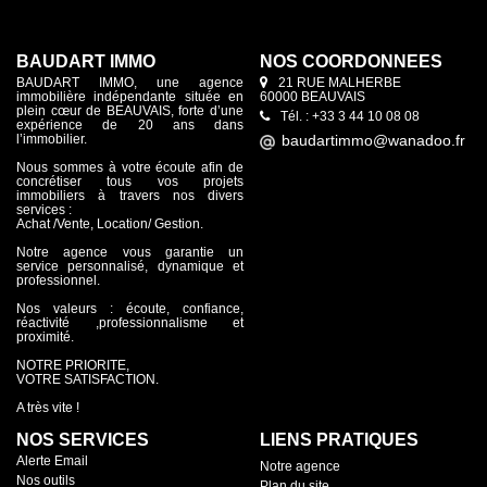
BAUDART IMMO
NOS COORDONNÉES
BAUDART IMMO, une agence
21 RUE MALHERBE
immobilière indépendante située en
60000 BEAUVAIS
plein cœur de BEAUVAIS, forte d’une
Tél. : +33 3 44 10 08 08
expérience de 20 ans dans
l’immobilier.
Nous sommes à votre écoute afin de
concrétiser tous vos projets
immobiliers à travers nos divers
services :
Achat /Vente, Location/ Gestion.
Notre agence vous garantie un
service personnalisé, dynamique et
professionnel.
Nos valeurs : écoute, confiance,
réactivité ,professionnalisme et
proximité.
NOTRE PRIORITE,
VOTRE SATISFACTION.
A très vite !
NOS SERVICES
LIENS PRATIQUES
Alerte Email
Notre agence
Nos outils
Plan du site