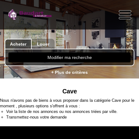
Acheter
Louer
Modifier ma recherche
+ Plus de critères
Cave
Nous n'avons pas de biens à vous proposer dans la catégorie Cave pour le
moment , plusieurs options s'offrent à vous :
Voir
la liste de nos annonces
ou
nos annonces triées par ville.
Transmettez-nous votre demande