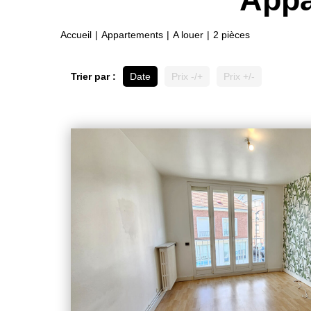
Accueil
Appartements
A louer
2 pièces
Trier par :
Date
Prix -/+
Prix +/-