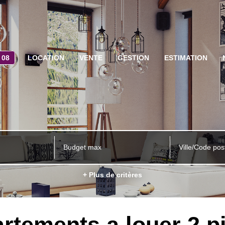
 08
LOCATION
VENTE
GESTION
ESTIMATION
Ville/Code pos
+ Plus de critères
rtements a louer 2 p