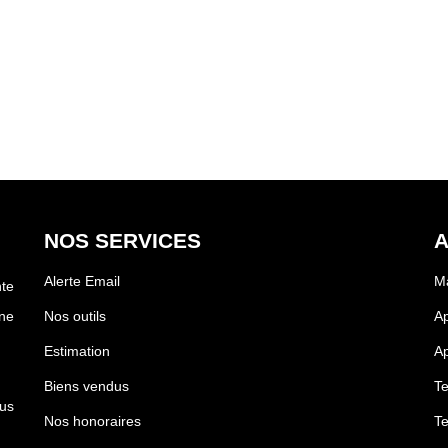
NOS SERVICES
A
Alerte Email
Ma
te
ne
Nos outils
Ap
Estimation
Ap
Biens vendus
Te
us
Nos honoraires
Te