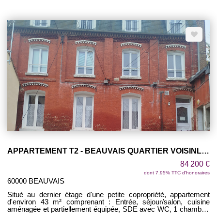
CATHEDRALE ! LUMINEUX !
APPARTEMENT T2 - BEAUVAIS QUARTIER VOISINLIEU
84 200 €
dont 7.95% TTC d'honoraires
60000 BEAUVAIS
Situé au dernier étage d'une petite copropriété, appartement
d'environ 43 m² comprenant : Entrée, séjour/salon, cuisine
aménagée et partiellement équipée, SDE avec WC, 1 chambre.
Cave et jardin privatif. A PROXIMITE DU CENTRE VILLE !