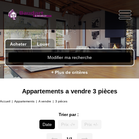
Acheter
Louer
Modifier ma recherche
+ Plus de critères
Appartements a vendre 3 pièces
Accueil
Appartements
A vendre
3 pièces
Trier par :
Date
Prix -/+
Prix +/-