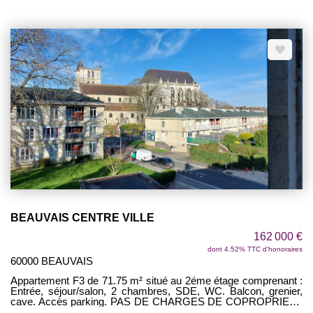
chambres dont une avec dressing, salle de bains avec WC. 2
Places de parking en extérieur. LUMINEUX ! RESIDENCE
AVEC ASCENSEUR !
BEAUVAIS CENTRE VILLE
162 000 €
dont 4.52% TTC d'honoraires
60000 BEAUVAIS
Appartement F3 de 71.75 m² situé au 2éme étage comprenant :
Entrée, séjour/salon, 2 chambres, SDE, WC. Balcon, grenier,
cave. Accès parking. PAS DE CHARGES DE COPROPRIETE
!