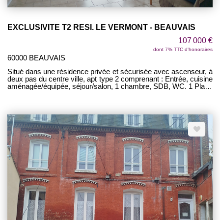
EXCLUSIVITE T2 RESI. LE VERMONT - BEAUVAIS
107 000 €
dont 7% TTC d'honoraires
60000 BEAUVAIS
Situé dans une résidence privée et sécurisée avec ascenseur, à
deux pas du centre ville, apt type 2 comprenant : Entrée, cuisine
aménagée/équipée, séjour/salon, 1 chambre, SDB, WC. 1 Place
de parking en sous-sol. MAGNIFIQUE VUE SUR LA
CATHEDRALE ! LUMINEUX !