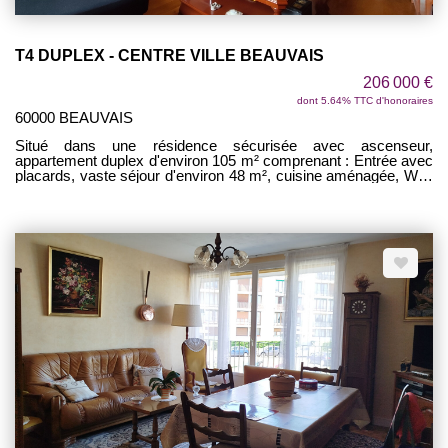
T4 DUPLEX - CENTRE VILLE BEAUVAIS
206 000 €
dont 5.64% TTC d'honoraires
60000 BEAUVAIS
Situé dans une résidence sécurisée avec ascenseur,
appartement duplex d'environ 105 m² comprenant : Entrée avec
placards, vaste séjour d'environ 48 m², cuisine aménagée, WC.
Terrasse d'environ 10 m² avec vue sur la cathédrale. A l'étage :
palier desservant 2 chambres et une salle de bains. Box fermé.
Possibilité d'aménagement d'une chambre en RDC. AUCUN
TRAVAUX ! A VOIR VITE !