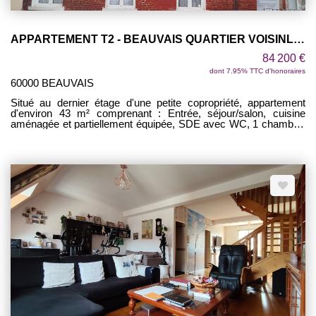
APPARTEMENT T2 - BEAUVAIS QUARTIER VOISINLIEU
84 200 €
dont 7.95% TTC d'honoraires
60000 BEAUVAIS
Situé au dernier étage d'une petite copropriété, appartement
d'environ 43 m² comprenant : Entrée, séjour/salon, cuisine
aménagée et partiellement équipée, SDE avec WC, 1 chambre.
Cave et jardin privatif. A PROXIMITE DU CENTRE VILLE !
PRODUIT RARE !