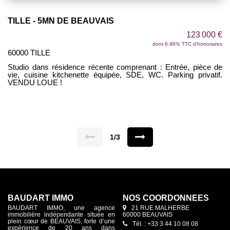
TILLE - 5MN DE BEAUVAIS
123 000 €
dont 6.96% TTC d'honoraires
60000 TILLE
Studio dans résidence récente comprenant : Entrée, pièce de
vie, cuisine kitchenette équipée, SDE, WC. Parking privatif.
VENDU LOUE !
1/3
BAUDART IMMO
NOS COORDONNÉES
BAUDART IMMO, une agence
21 RUE MALHERBE
immobilière indépendante située en
60000 BEAUVAIS
plein cœur de BEAUVAIS, forte d’une
Tél. : +33 3 44 10 08 08
expérience de 20 ans dans