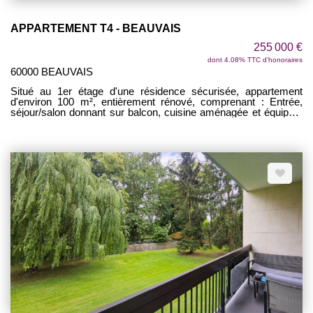
APPARTEMENT T4 - BEAUVAIS
255 000 €
dont 4.08% TTC d'honoraires
60000 BEAUVAIS
Situé au 1er étage d'une résidence sécurisée, appartement
d'environ 100 m², entièrement rénové, comprenant : Entrée,
séjour/salon donnant sur balcon, cuisine aménagée et équipée,
cellier, 3 chambres, SDE, SDB, WC. Terrasse d'environ 51 m²,
cave et 1 place de parking complète ce bien. RESIDENCE
SECURISEE AVEC PARC ARBORE ! PROCHE
COMMERCES !