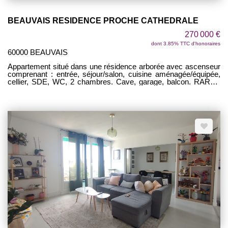
BEAUVAIS RESIDENCE PROCHE CATHEDRALE
270 000 €
dont 3.85% TTC d'honoraires
60000 BEAUVAIS
Appartement situé dans une résidence arborée avec ascenseur
comprenant : entrée, séjour/salon, cuisine aménagée/équipée,
cellier, SDE, WC, 2 chambres. Cave, garage, balcon. RARE :
CENTRE VILLE , ASCENSEUR, GARAGE, BALCON ! ETAT
IMPECCABLE !