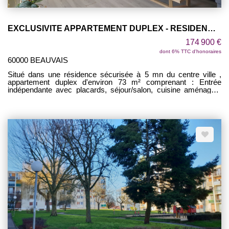
EXCLUSIVITE APPARTEMENT DUPLEX - RESIDENCE LES TISSERANDS BEAUVAIS
174 900 €
dont 6% TTC d'honoraires
60000 BEAUVAIS
Situé dans une résidence sécurisée à 5 mn du centre ville ,
appartement duplex d'environ 73 m² comprenant : Entrée
indépendante avec placards, séjour/salon, cuisine aménagée/
équipée, WC. Au 1er étage : palier avec placard desservant 2
chambres dont une avec dressing, salle de bains avec WC. 2
Places de parking en extérieur. LUMINEUX ! RESIDENCE
AVEC ASCENSEUR !