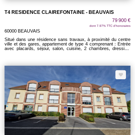
T4 RESIDENCE CLAIREFONTAINE - BEAUVAIS
79 900 €
dont 7.97% TTC d'honoraires
60000 BEAUVAIS
Situé dans une résidence sans travaux, à proximité du centre
ville et des gares, appartement de type 4 comprenant : Entrée
avec placards, séjour, salon, cuisine, 2 chambres, dressing,
SDB, WC. Balcon d'environ 5 m² communiquant avec le séjour,
salon et 1 chambre. Cave. VENDU LOUE ! IDEAL
INVESTISSEUR !