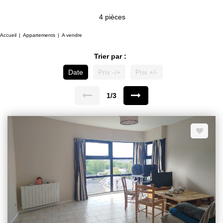
4 pièces
Accueil
Appartements
A vendre
Trier par :
Date
Prix -/+
Prix +/-
1/3