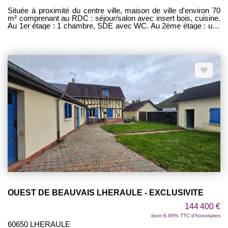
Située à proximité du centre ville, maison de ville d'environ 70
m² comprenant au RDC : séjour/salon avec insert bois, cuisine.
Au 1er étage : 1 chambre, SDE avec WC. Au 2ème étage : une
grande chambre. Courette d'environ 6 m². Cave. IDEAL
INVESTISSEUR OU 1ére ACQUISITION !
OUEST DE BEAUVAIS LHERAULE - EXCLUSIVITE
144 400 €
dont 6.96% TTC d'honoraires
60650 LHERAULE