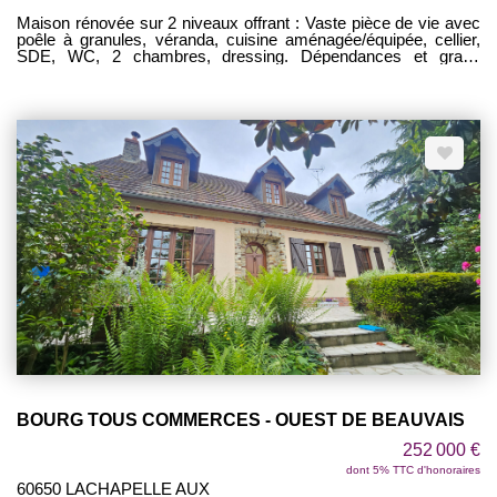
Maison rénovée sur 2 niveaux offrant : Vaste pièce de vie avec
poêle à granules, véranda, cuisine aménagée/équipée, cellier,
SDE, WC, 2 chambres, dressing. Dépendances et grand
garage. Le tout sur environ 944 m² de terrain. GRAND
GARAGE DE 120 M² ET DEPENDANCES !
BOURG TOUS COMMERCES - OUEST DE BEAUVAIS
252 000 €
dont 5% TTC d'honoraires
60650 LACHAPELLE AUX