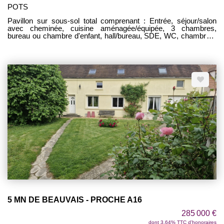
POTS
Pavillon sur sous-sol total comprenant : Entrée, séjour/salon
avec cheminée, cuisine aménagée/équipée, 3 chambres,
bureau ou chambre d'enfant, hall/bureau, SDE, WC, chambre à
terminer de 18 m². Le tout sur environ 1060 m² de terrain.
BELLE CONSTRUCTION !
5 MN DE BEAUVAIS - PROCHE A16
285 000 €
dont 3.64% TTC d'honoraires