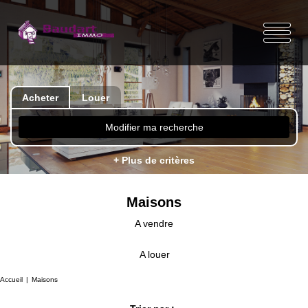
Acheter
Louer
Modifier ma recherche
+ Plus de critères
Maisons
A vendre
A louer
Accueil
Maisons