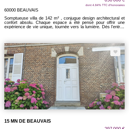
dont 4.84% TTC d'honoraires
60000 BEAUVAIS
Somptueuse villa de 142 m² , conjugue design architectural et
confort absolu. Chaque espace a été pensé pour offrir une
expérience de vie unique, tournée vers la lumière. Dés l'entrée
le ton est donné, cuisine ouverte sur vaste séjour. A l'étage : 3
chambres avec terrasse, 2 SDE, véritable espace à ciel ouvert.
Grand garage. Buanderie. Piscine. Terrain de 810 m². VUE SUR
LAC ! CADRE RARE ET RECHERCHE !
15 MN DE BEAUVAIS
297 000 €