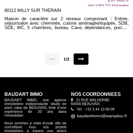
dont 3.48% TTC d'honoraires
60112 MILLY SUR THERAIN
Maison de caractère sur 2 niveaux comprenant : Entrée,
séjour/salon avec cheminée, cuisine aménagée/équipée, SDB,
SDE, WC, 5 chambres, bureau. Cave, dépendances, porche.
Le tout sur environ 1974 m² de terrain arboré. PAS DE
TRAVAUX ! ON POSE SES MEUBLES !
1/2
BAUDART IMMO
NOS COORDONNÉES
BAUDART IMMO, une agence
21 RUE MALHERBE
immobilière indépendante située en
60000 BEAUVAIS
plein cœur de BEAUVAIS, forte d’une
Tél. : +33 3 44 10 08 08
expérience de 20 ans dans
l’immobilier.
Nous sommes à votre écoute afin de
concrétiser tous vos projets
immobiliers à travers nos divers