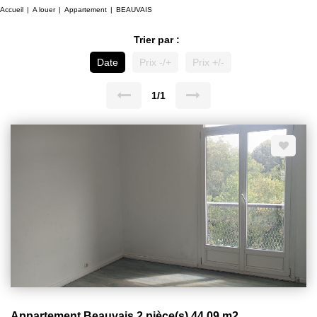
Accueil
A louer
Appartement
BEAUVAIS
Trier par :
Date
Prix -/+
Prix +/-
1/1
Appartement Beauvais 2 pièce(s) 44.09 m2