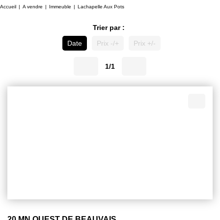
Accueil
A vendre
Immeuble
Lachapelle Aux Pots
Trier par :
Date
Prix -/+
Prix +/-
1/1
20 MN OUEST DE BEAUVAIS